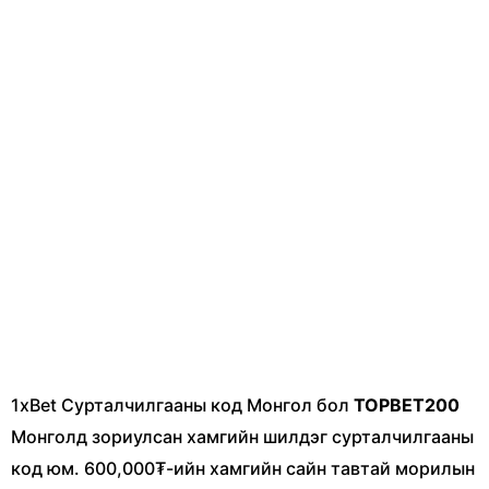
1xBet Сурталчилгааны код Монгол бол
TOPBET200
Монголд зориулсан хамгийн шилдэг сурталчилгааны
код юм. 600,000₮-ийн хамгийн сайн тавтай морилын