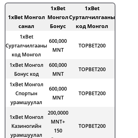
1xBet
1xBet
1xBet Монгол
Монгол
Сурталчилгааны
санал
Бонус
код Монгол
1xBet
600,000
Сурталчилгааны
TOPBET200
MNT
код Монгол
1xBet Монгол
600,000
TOPBET200
Бонус код
MNT
1xBet Монгол
600,000
Спортын
TOPBET200
MNT
урамшуулал
200,0000
1xBet Монгол
MNT+
Казиногийн
TOPBET200
150
урамшуулал