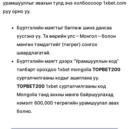
урамшууллыг авахын тулд энэ холбоосоор 1xbet.com
руу орно уу.
Бүртгэлийн маягтыг бөглөж шинэ дансаа
үүсгэнэ үү. Та өөрийн улс – Монгол – болон
мөнгөн тэмдэгтийг (төгрөг) сонгох
шаардлагатай.
Бүртгэлийн маягт дээрх “Урамшууллын код”
талбарт орохдоо 1xbet mongolia
TOPBET200
сурталчилгааны кодыг ашиглана уу.
TOPBET200
1xbet сурталчилгааны код
Mongolia танд анхны мөнгө байршуулахад
нэмэлт 600,000 төгрөгийн урамшуулал авах
болно.