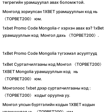
төгрөгийн урамшуулал авах боломжтой.
Монголд зориулсан 1XBET урамшууллын код нь
《TOPBET200》 юм.
1xbet Promo Code Mongolia-г хэрхэн авах вэ? 1xBet
урамшууллын код Монгол дахь 《TOPBET200》.
1xBet Promo Code Mongolia түгээмэл асуултууд
1xBet Сурталчилгааны код Монгол 《TOPBET200》
1XBET Mongolia урамшууллын код нь
《TOPBET200》 юм.
Монголоос 1xbet дээр сурталчилгааны код :
《TOPBET200》 кодыг оруулна уу.
Монгол улсын бүртгэлийн кодын 1XBET кодын
урамшуулал нь 《TOPBET200》 юм.