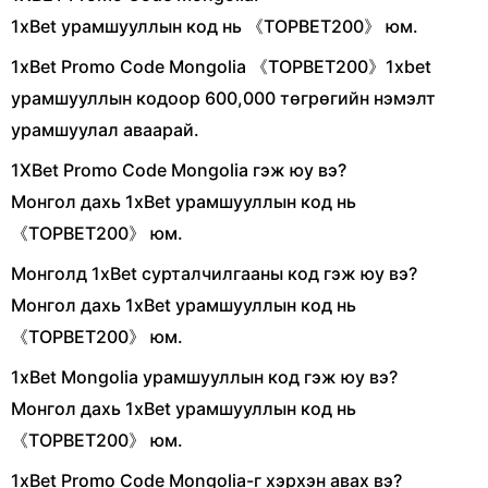
1xBet урамшууллын код нь 《TOPBET200》 юм.
1xBet Promo Code Mongolia 《TOPBET200》1xbet
урамшууллын кодоор 600,000 төгрөгийн нэмэлт
урамшуулал аваарай.
1XBet Promo Code Mongolia гэж юу вэ?
Монгол дахь 1xBet урамшууллын код нь
《TOPBET200》 юм.
Монголд 1xBet сурталчилгааны код гэж юу вэ?
Монгол дахь 1xBet урамшууллын код нь
《TOPBET200》 юм.
1xBet Mongolia урамшууллын код гэж юу вэ?
Монгол дахь 1xBet урамшууллын код нь
《TOPBET200》 юм.
1xBet Promo Code Mongolia-г хэрхэн авах вэ?