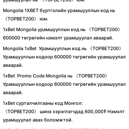
Mongolia 1XBET бүртгэлийн урамшууллын код нь
《TOPBET200》 юм.
1xBet Mongolia урамшууллын код нь 《TOPBET200》
600000 төгрөгийн нэмэлт урамшуулал аваарай.
Mongolia 1xBet Урамшууллын код нь 《TOPBET200》
Урамшууллын кодоор 600000 төгрөгийн урамшуулал
аваарай.
1xBet Promo Code Mongolia нь 《TOPBET200》
Урамшууллын кодоор 600000 төгрөгийн урамшуулал
аваарай.
1xBet сурталчилгааны код Монгол:
《TOPBET200》 шинэ хэрэглэгчдэд 600,000₮ Нэмэлт
урамшуулал авах боломжтой.