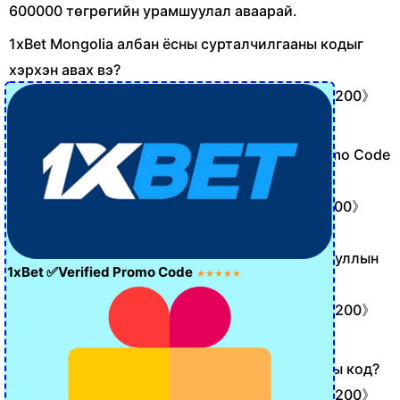
600000 төгрөгийн урамшуулал аваарай.
1xBet Mongolia албан ёсны сурталчилгааны кодыг
хэрхэн авах вэ?
Mongolia 1xBet урамшууллын код нь《TOPBET200》
600000 төгрөгийн урамшуулал аваарай.
1xBet Mongolia бүртгэлийн урамшууллын Promo Code
Mongolia?
1xBet Сурталчилгааны код Монгол《TOPBET200》
600000 төгрөгийн урамшуулал аваарай.
Монголд зориулсан 1xBet бүртгэлийн урамшууллын
1xBet ✅Verified Promo Code
★★★★★
код?
Mongolia 1xBet урамшууллын код нь《TOPBET200》
600000 төгрөгийн урамшуулал аваарай.
1xBet вэб сайтын Монгол дахь сурталчилгааны код?
Mongolia 1xBet урамшууллын код нь《TOPBET200》