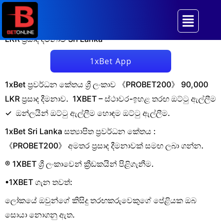
Skip
Menu
to
1xBet ප්‍රවර්ධන කේතය ශ්‍රී ලංකාව 《PROBET200》 90,000
content
LKR ප්‍රසාද දීමනාව Sri Lanka
1xBet App
1xBet ප්‍රවර්ධන කේතය ශ්‍රී ලංකාව 《PROBET200》 90,000
LKR ප්‍රසාද දීමනාව. 1XBET – ස්ථාවර-ඉහළ තරඟ ඔට්ටු ඇල්ලීම
✓ ඔන්ලයින් ඔට්ටු ඇල්ලීම හොඳම ඔට්ටු ඇල්ලීම.
1xBet Sri Lanka සත්‍යාපිත ප්‍රවර්ධන කේතය :
《PROBET200》 අමතර ප්‍රසාද දීමනාවක් සමඟ ලබා ගන්න.
® 1XBET ශ්‍රී ලංකාවෙන් ක්‍රීඩකයින් පිළිගැනීම.
•1XBET ගැන තවත්:
ලෝකයේ ඔවුන්ගේ කිසිදු තරඟකරුවෙකුගේ පේළියක ඔබ
සොයා නොගනු ඇත.