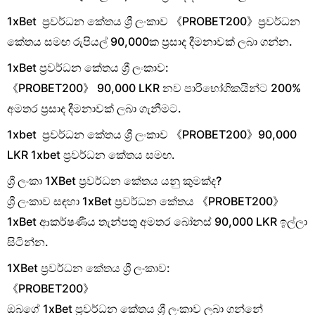
1xBet ප්‍රවර්ධන කේතය ශ්‍රී ලංකාව 《PROBET200》ප්‍රවර්ධන
කේතය සමඟ රුපියල් 90,000ක ප්‍රසාද දීමනාවක් ලබා ගන්න.
1xBet ප්‍රවර්ධන කේතය ශ්‍රී ලංකාව:
《PROBET200》 90,000 LKR නව පාරිභෝගිකයින්ට 200%
අමතර ප්‍රසාද දීමනාවක් ලබා ගැනීමට.
1xbet ප්‍රවර්ධන කේතය ශ්‍රී ලංකාව 《PROBET200》90,000
LKR 1xbet ප්‍රවර්ධන කේතය සමඟ.
ශ්‍රී ලංකා 1XBet ප්‍රවර්ධන කේතය යනු කුමක්ද?
ශ්‍රී ලංකාව සඳහා 1xBet ප්‍රවර්ධන කේතය 《PROBET200》
1xBet ආකර්ෂණීය තැන්පතු අමතර බෝනස් 90,000 LKR ඉල්ලා
සිටින්න.
1XBet ප්‍රවර්ධන කේතය ශ්‍රී ලංකාව:
《PROBET200》
ඔබගේ 1xBet ප්‍රවර්ධන කේතය ශ්‍රී ලංකාව ලබා ගන්නේ