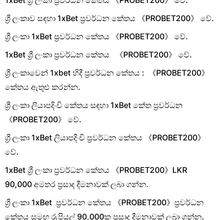
ශ්‍රී ලංකාව සඳහා 1xBet ප්‍රවර්ධන කේතය 《PROBET200》 වේ.
ශ්‍රී ලංකා 1xBet ප්‍රවර්ධන කේතය 《PROBET200》 වේ.
1xBet ශ්‍රී ලංකා ප්‍රවර්ධන කේතය 《PROBET200》 වේ.
ශ්‍රී ලංකාවෙන් 1xbet හිදී ප්‍රවර්ධන කේතය : 《PROBET200》
කේතය ඇතුළු කරන්න.
ශ්‍රී ලංකා ලියාපදිංචි කේතය සඳහා 1xBet කේත ප්‍රවර්ධන
《PROBET200》 වේ.
ශ්‍රී ලංකා 1xBet ලියාපදිංචි ප්‍රවර්ධන කේතය 《PROBET200》
වේ.
1xBet ශ්‍රී ලංකා ප්‍රවර්ධන කේතය 《PROBET200》LKR
90,000 අමතර ප්‍රසාද දීමනාවක් ලබා ගන්න.
ශ්‍රී ලංකා 1xBet ප්‍රවර්ධන කේතය 《PROBET200》ප්‍රවර්ධන
කේතය සමඟ රුපියල් 90,000ක ප්‍රසාද දීමනාවක් ලබා ගන්න.