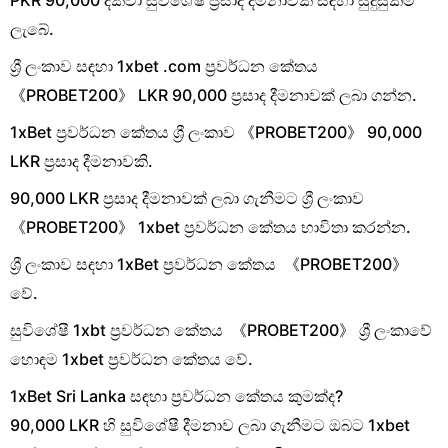
ලැබේ.
ශ්‍රී ලංකාව සඳහා 1xbet .com ප්‍රවර්ධන කේතය
《PROBET200》 LKR 90,000 ප්‍රසාද දීමනාවක් ලබා ගන්න.
1xBet ප්‍රවර්ධන කේතය ශ්‍රී ලංකාව 《PROBET200》 90,000
LKR ප්‍රසාද දීමනාවකි.
90,000 LKR ප්‍රසාද දීමනාවක් ලබා ගැනීමට ශ්‍රී ලංකාව
《PROBET200》 1xbet ප්‍රවර්ධන කේතය භාවිතා කරන්න.
ශ්‍රී ලංකාව සඳහා 1xBet ප්‍රවර්ධන කේතය 《PROBET200》
වේ.
සුවිශේෂී 1xbt ප්‍රවර්ධන කේතය 《PROBET200》 ශ්‍රී ලංකාවේ
හොඳම 1xbet ප්‍රවර්ධන කේතය වේ.
1xBet Sri Lanka සඳහා ප්‍රවර්ධන කේතය කුමක්ද?
90,000 LKR හි සුවිශේෂී දීමනාව ලබා ගැනීමට ඔබට 1xbet