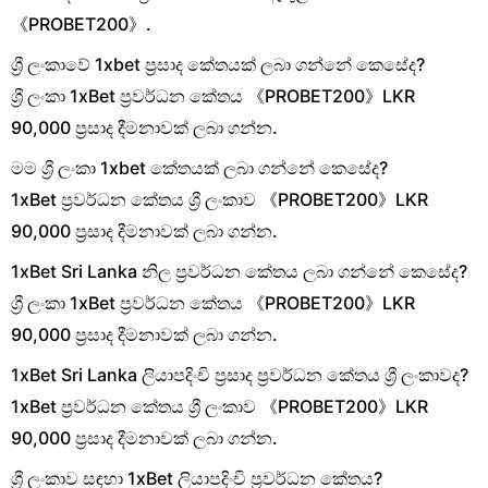
《PROBET200》.
ශ්‍රී ලංකාවේ 1xbet ප්‍රසාද කේතයක් ලබා ගන්නේ කෙසේද?
ශ්‍රී ලංකා 1xBet ප්‍රවර්ධන කේතය 《PROBET200》LKR
90,000 ප්‍රසාද දීමනාවක් ලබා ගන්න.
මම ශ්‍රී ලංකා 1xbet කේතයක් ලබා ගන්නේ කෙසේද?
1xBet ප්‍රවර්ධන කේතය ශ්‍රී ලංකාව 《PROBET200》LKR
90,000 ප්‍රසාද දීමනාවක් ලබා ගන්න.
1xBet Sri Lanka නිල ප්‍රවර්ධන කේතය ලබා ගන්නේ කෙසේද?
ශ්‍රී ලංකා 1xBet ප්‍රවර්ධන කේතය 《PROBET200》LKR
90,000 ප්‍රසාද දීමනාවක් ලබා ගන්න.
1xBet Sri Lanka ලියාපදිංචි ප්‍රසාද ප්‍රවර්ධන කේතය ශ්‍රී ලංකාවද?
1xBet ප්‍රවර්ධන කේතය ශ්‍රී ලංකාව 《PROBET200》LKR
90,000 ප්‍රසාද දීමනාවක් ලබා ගන්න.
ශ්‍රී ලංකාව සඳහා 1xBet ලියාපදිංචි ප්‍රවර්ධන කේතය?