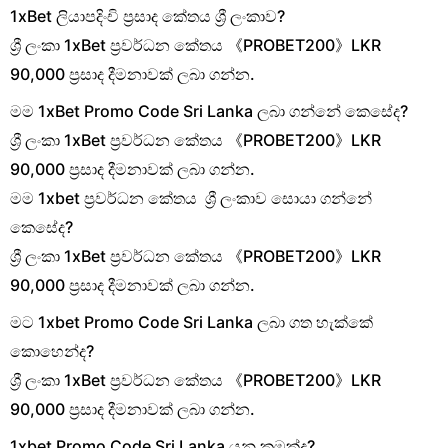
1xBet ලියාපදිංචි ප්‍රසාද කේතය ශ්‍රී ලංකාව?
ශ්‍රී ලංකා 1xBet ප්‍රවර්ධන කේතය 《PROBET200》LKR
90,000 ප්‍රසාද දීමනාවක් ලබා ගන්න.
මම 1xBet Promo Code Sri Lanka ලබා ගන්නේ කෙසේද?
ශ්‍රී ලංකා 1xBet ප්‍රවර්ධන කේතය 《PROBET200》LKR
90,000 ප්‍රසාද දීමනාවක් ලබා ගන්න.
මම 1xbet ප්‍රවර්ධන කේතය ශ්‍රී ලංකාව සොයා ගන්නේ
කෙසේද?
ශ්‍රී ලංකා 1xBet ප්‍රවර්ධන කේතය 《PROBET200》LKR
90,000 ප්‍රසාද දීමනාවක් ලබා ගන්න.
මට 1xbet Promo Code Sri Lanka ලබා ගත හැක්කේ
කොහෙන්ද?
ශ්‍රී ලංකා 1xBet ප්‍රවර්ධන කේතය 《PROBET200》LKR
90,000 ප්‍රසාද දීමනාවක් ලබා ගන්න.
1xbet Promo Code Sri Lanka යනු කුමක්ද?