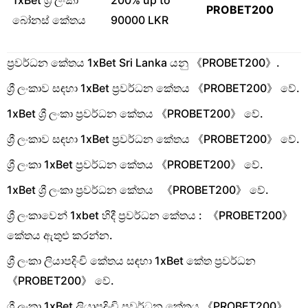
PROBET200
බෝනස් කේතය
90000 LKR
ප්‍රවර්ධන කේතය 1xBet Sri Lanka යනු 《PROBET200》.
ශ්‍රී ලංකාව සඳහා 1xBet ප්‍රවර්ධන කේතය 《PROBET200》 වේ.
1xBet ශ්‍රී ලංකා ප්‍රවර්ධන කේතය 《PROBET200》 වේ.
ශ්‍රී ලංකාව සඳහා 1xBet ප්‍රවර්ධන කේතය 《PROBET200》 වේ.
ශ්‍රී ලංකා 1xBet ප්‍රවර්ධන කේතය 《PROBET200》 වේ.
1xBet ශ්‍රී ලංකා ප්‍රවර්ධන කේතය 《PROBET200》 වේ.
ශ්‍රී ලංකාවෙන් 1xbet හිදී ප්‍රවර්ධන කේතය : 《PROBET200》
කේතය ඇතුළු කරන්න.
ශ්‍රී ලංකා ලියාපදිංචි කේතය සඳහා 1xBet කේත ප්‍රවර්ධන
《PROBET200》 වේ.
ශ්‍රී ලංකා 1xBet ලියාපදිංචි ප්‍රවර්ධන කේතය 《PROBET200》