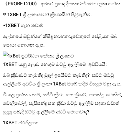
《PROBET200》 අමතර ප්‍රසාද දීමනාවක් සමඟ ලබා ගන්න.
® 1XBET ශ්‍රී ලංකාවෙන් ක්‍රීඩකයින් පිළිගැනීම.
•1XBET ගැන තවත්:
ලෝකයේ ඔවුන්ගේ කිසිදු තරඟකරුවෙකුගේ පේළියක ඔබ
සොයා නොගනු ඇත.
1XBET යනු ලොව හොඳම ඔට්ටු ඇල්ලීමේ අඩවියයි:
ඔබ ක්‍රීඩාවට කැමතිද මුදල් ඉපයීමට කැමතිද? එවිට ඔට්ටු
ඇල්ලීමේ අඩවිය ශ්‍රී ලංකා 1XBet ඔබේ කදිම විසඳුම වනු ඇත.
විශාල ප්‍රශ්නය නම්, සජීවී ක්‍රීඩා, සහ ක්‍රිකට්, පාපන්දු, ටෙනිස්,
වොලිබෝල්, පැසිපන්දු සහ ක්‍රීඩා ඔට්ටු ඇල්ලීම සඳහා වඩාත්
සුදුසු සබැඳි ඔට්ටු ඇල්ලීමේ අඩවි මොනවාද?
1XBET ප්රතිලාභ: