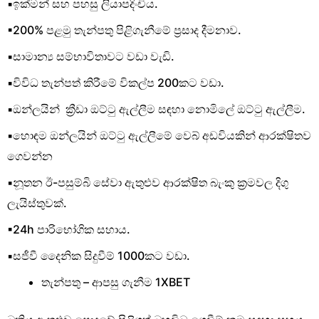
▪ඉක්මන් සහ පහසු ලියාපදිංචිය.
▪200% පළමු තැන්පතු පිළිගැනීමේ ප්‍රසාද දීමනාව.
▪සාමාන්‍ය සම්භාවිතාවට වඩා වැඩි.
▪විවිධ තැන්පත් කිරීමේ විකල්ප 200කට වඩා.
▪ඔන්ලයින් ක්‍රීඩා ඔට්ටු ඇල්ලීම සඳහා නොමිලේ ඔට්ටු ඇල්ලීම.
▪හොඳම ඔන්ලයින් ඔට්ටු ඇල්ලීමේ වෙබ් අඩවියකින් ආරක්ෂිතව
ගෙවන්න
▪නූතන ඊ-පසුම්බි සේවා ඇතුළුව ආරක්ෂිත බැංකු ක්‍රමවල දිගු
ලැයිස්තුවක්.
▪24h පාරිභෝගික සහාය.
▪සජීවී දෛනික සිදුවීම් 1000කට වඩා.
තැන්පතු – ආපසු ගැනීම 1XBET