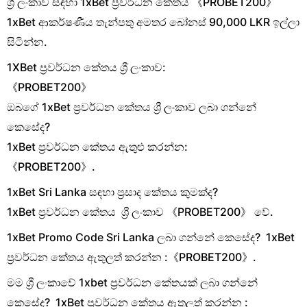
ශ්‍රී ලංකාව සඳහා 1xBet ප්‍රවර්ධන කේතය 《PROBET200》
1xBet ආකර්ෂණීය තැන්පතු අමතර බෝනස් 90,000 LKR ඉල්ලා
සිටින්න.
1XBet ප්‍රවර්ධන කේතය ශ්‍රී ලංකාව:
《PROBET200》
ඔබගේ 1xBet ප්‍රවර්ධන කේතය ශ්‍රී ලංකාව ලබා ගන්නේ
කෙසේද?
1xBet ප්‍රවර්ධන කේතය ඇතුළු කරන්න:
《PROBET200》.
1xBet Sri Lanka සඳහා ප්‍රසාද කේතය කුමක්ද?
1xBet ප්‍රවර්ධන කේතය ශ්‍රී ලංකාව 《PROBET200》 වේ.
1xBet Promo Code Sri Lanka ලබා ගන්නේ කෙසේද? 1xBet
ප්‍රවර්ධන කේතය ඇතුලත් කරන්න :《PROBET200》.
මම ශ්‍රී ලංකාවේ 1xbet ප්‍රවර්ධන කේතයක් ලබා ගන්නේ
කෙසේද? 1xBet ප්‍රවර්ධන කේතය ඇතුලත් කරන්න :