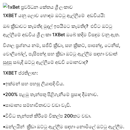
1XBET යනු ලොව හොඳම ඔට්ටු ඇල්ලීමේ අඩවියයි:
ඔබ ක්‍රීඩාවට කැමතිද මුදල් ඉපයීමට කැමතිද? එවිට ඔට්ටු
ඇල්ලීමේ අඩවිය ශ්‍රී ලංකා 1XBet ඔබේ කදිම විසඳුම වනු ඇත.
විශාල ප්‍රශ්නය නම්, සජීවී ක්‍රීඩා, සහ ක්‍රිකට්, පාපන්දු, ටෙනිස්,
වොලිබෝල්, පැසිපන්දු සහ ක්‍රීඩා ඔට්ටු ඇල්ලීම සඳහා වඩාත්
සුදුසු සබැඳි ඔට්ටු ඇල්ලීමේ අඩවි මොනවාද?
1XBET ප්රතිලාභ:
▪ඉක්මන් සහ පහසු ලියාපදිංචිය.
▪200% පළමු තැන්පතු පිළිගැනීමේ ප්‍රසාද දීමනාව.
▪සාමාන්‍ය සම්භාවිතාවට වඩා වැඩි.
▪විවිධ තැන්පත් කිරීමේ විකල්ප 200කට වඩා.
▪ඔන්ලයින් ක්‍රීඩා ඔට්ටු ඇල්ලීම සඳහා නොමිලේ ඔට්ටු ඇල්ලීම.