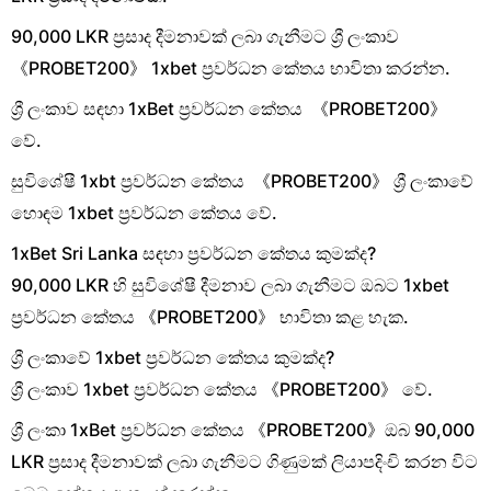
90,000 LKR ප්‍රසාද දීමනාවක් ලබා ගැනීමට ශ්‍රී ලංකාව
《PROBET200》 1xbet ප්‍රවර්ධන කේතය භාවිතා කරන්න.
ශ්‍රී ලංකාව සඳහා 1xBet ප්‍රවර්ධන කේතය 《PROBET200》
වේ.
සුවිශේෂී 1xbt ප්‍රවර්ධන කේතය 《PROBET200》 ශ්‍රී ලංකාවේ
හොඳම 1xbet ප්‍රවර්ධන කේතය වේ.
1xBet Sri Lanka සඳහා ප්‍රවර්ධන කේතය කුමක්ද?
90,000 LKR හි සුවිශේෂී දීමනාව ලබා ගැනීමට ඔබට 1xbet
ප්‍රවර්ධන කේතය 《PROBET200》 භාවිතා කළ හැක.
ශ්‍රී ලංකාවේ 1xbet ප්‍රවර්ධන කේතය කුමක්ද?
ශ්‍රී ලංකාව 1xbet ප්‍රවර්ධන කේතය 《PROBET200》 වේ.
ශ්‍රී ලංකා 1xBet ප්‍රවර්ධන කේතය 《PROBET200》ඔබ 90,000
LKR ප්‍රසාද දීමනාවක් ලබා ගැනීමට ගිණුමක් ලියාපදිංචි කරන විට