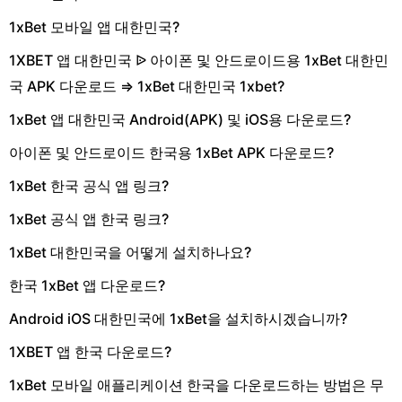
1xBet 모바일 앱 대한민국?
1XBET 앱 대한민국 ᐉ 아이폰 및 안드로이드용 1xBet 대한민
국 APK 다운로드 ⇒ 1xBet 대한민국 1xbet?
1xBet 앱 대한민국 Android(APK) 및 iOS용 다운로드?
아이폰 및 안드로이드 한국용 1xBet APK 다운로드?
1xBet 한국 공식 앱 링크?
1xBet 공식 앱 한국 링크?
1xBet 대한민국을 어떻게 설치하나요?
한국 1xBet 앱 다운로드?
Android iOS 대한민국에 1xBet을 설치하시겠습니까?
1XBET 앱 한국 다운로드?
1xBet 모바일 애플리케이션 한국을 다운로드하는 방법은 무