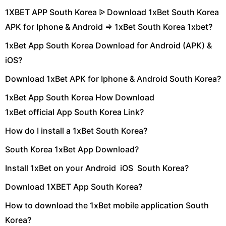
1XBET APP South Korea ᐉ Download 1xBet South Korea
APK for Iphone & Android ⇒ 1xBet South Korea 1xbet?
1xBet App South Korea Download for Android (APK) &
iOS?
Download 1xBet APK for Iphone & Android South Korea?
1xBet App South Korea How Download
1xBet official App South Korea Link?
How do I install a 1xBet South Korea?
South Korea 1xBet App Download?
Install 1xBet on your Android iOS South Korea?
Download 1XBET App South Korea?
How to download the 1xBet mobile application South
Korea?