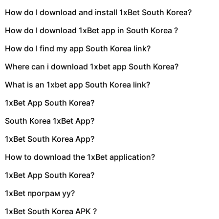
How do I download and install 1xBet South Korea?
How do I download 1xBet app in South Korea ?
How do I find my app South Korea link?
Where can i download 1xbet app South Korea?
What is an 1xbet app South Korea link?
1xBet App South Korea?
South Korea 1xBet App?
1xBet South Korea App?
How to download the 1xBet application?
1xBet App South Korea?
1xBet програм уу?
1xBet South Korea APK ?